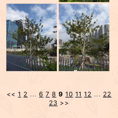
<<
1
2
...
6
7
8
9
10
11
12
...
22
23
>>