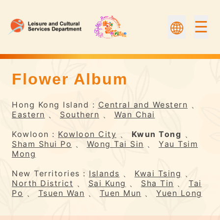
☰
Flower Album
Flower Album | Flower Appreciation
Hong Kong Island :
Central and Western
、
Eastern
、
Southern
、
Wan Chai
Kowloon :
Kowloon City
、
Kwun Tong
、
Sham Shui Po
、
Wong Tai Sin
、
Yau Tsim
Mong
New Territories :
Islands
、
Kwai Tsing
、
North District
、
Sai Kung
、
Sha Tin
、
Tai
Po
、
Tsuen Wan
、
Tuen Mun
、
Yuen Long