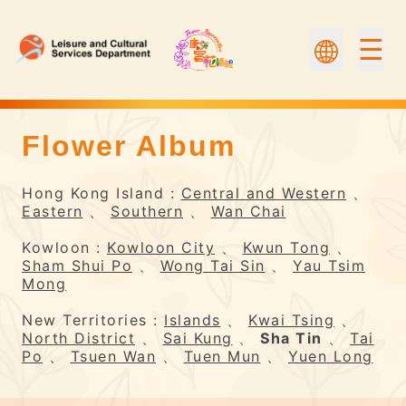
☰
Flower Album
Flower Album | Flower Appreciation
Hong Kong Island :
Central and Western
、
Eastern
、
Southern
、
Wan Chai
Kowloon :
Kowloon City
、
Kwun Tong
、
Sham Shui Po
、
Wong Tai Sin
、
Yau Tsim
Mong
New Territories :
Islands
、
Kwai Tsing
、
North District
、
Sai Kung
、
Sha Tin
、
Tai
Po
、
Tsuen Wan
、
Tuen Mun
、
Yuen Long