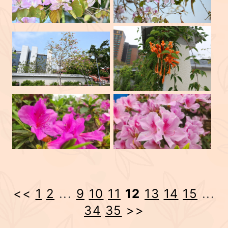
<<
1
2
...
9
10
11
12
13
14
15
...
34
35
>>