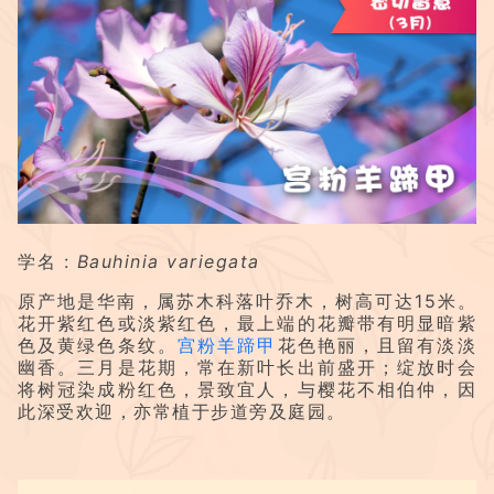
学名 :
Bauhinia variegata
原产地是华南，属苏木科落叶乔木，树高可达15米。
花开紫红色或淡紫红色，最上端的花瓣带有明显暗紫
色及黄绿色条纹。
宫粉羊蹄甲
花色艳丽，且留有淡淡
幽香。三月是花期，常在新叶长出前盛开；绽放时会
将树冠染成粉红色，景致宜人，与樱花不相伯仲，因
此深受欢迎，亦常植于步道旁及庭园。