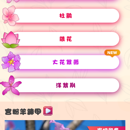
杜鹃
荷花
大花紫薇
洋紫荆
宫粉羊蹄甲