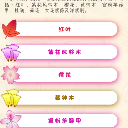
括：红叶、紫花风铃木、樱花、黄钟木、宫粉羊蹄
甲、杜鹃、荷花、大花紫薇及洋紫荆。
红叶
紫花风铃木
樱花
黄钟木
宫粉羊蹄甲