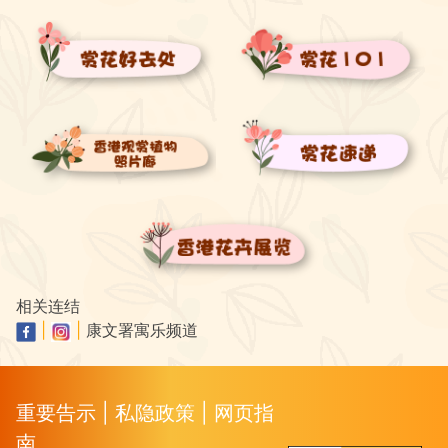
相关连结
|
|
康文署寓乐频道
重要告示
|
私隐政策
|
网页指
南