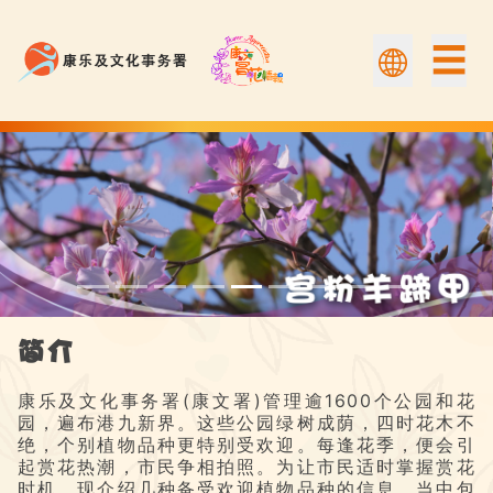
☰
宫粉羊蹄甲 | Flower Appreciation 康文賞花情報
简介
康乐及文化事务署(康文署)管理逾1600个公园和花
园，遍布港九新界。这些公园绿树成荫，四时花木不
绝，个别植物品种更特别受欢迎。每逢花季，便会引
起赏花热潮，市民争相拍照。为让市民适时掌握赏花
时机，现介绍几种备受欢迎植物品种的信息，当中包