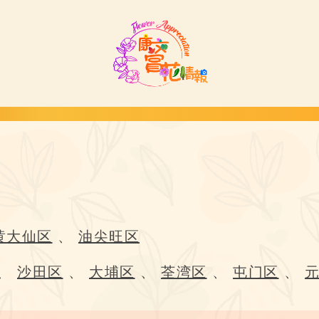
黄大仙区
、
油尖旺区
、
沙田区
、
大埔区
、
荃湾区
、
屯门区
、