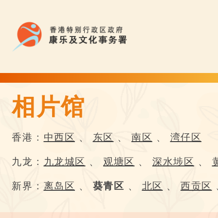
相片馆
相片馆 | Flower Appreciation 康文賞花情報
香港 :
中西区
、
东区
、
南区
、
湾仔区
九龙 :
九龙城区
、
观塘区
、
深水埗区
、
新界 :
离岛区
、
葵青区
、
北区
、
西贡区