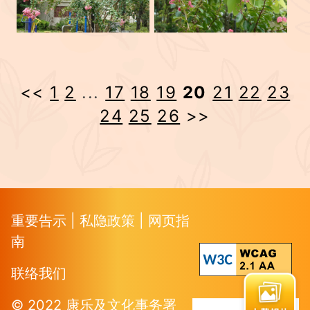
<<
1
2
...
17
18
19
20
21
22
23
24
25
26
>>
重要告示
|
私隐政策
|
网页指
南
联络我们
© 2022 康乐及文化事务署