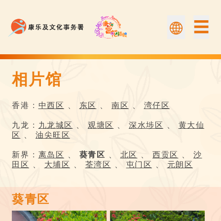
☰
相片馆
相片馆 | Flower Appreciation 康文賞花情報
香港 :
中西区
、
东区
、
南区
、
湾仔区
九龙 :
九龙城区
、
观塘区
、
深水埗区
、
黄大仙
区
、
油尖旺区
新界 :
离岛区
、
葵青区
、
北区
、
西贡区
、
沙
田区
、
大埔区
、
荃湾区
、
屯门区
、
元朗区
葵青区