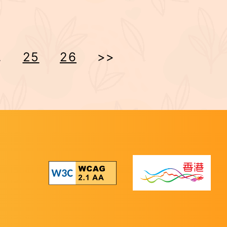
.
25
26
>>