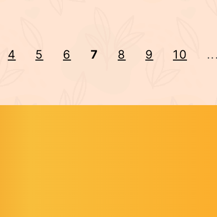
4
5
6
7
8
9
10
..