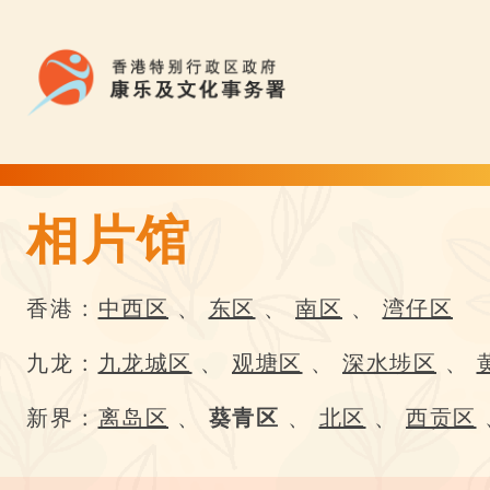
相片馆
相片馆 | Flower Appreciation 康文賞花情報
香港 :
中西区
、
东区
、
南区
、
湾仔区
九龙 :
九龙城区
、
观塘区
、
深水埗区
、
新界 :
离岛区
、
葵青区
、
北区
、
西贡区