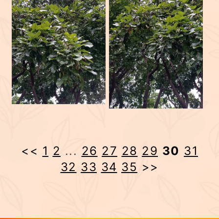
<<
1
2
...
26
27
28
29
30
31
32
33
34
35
>>