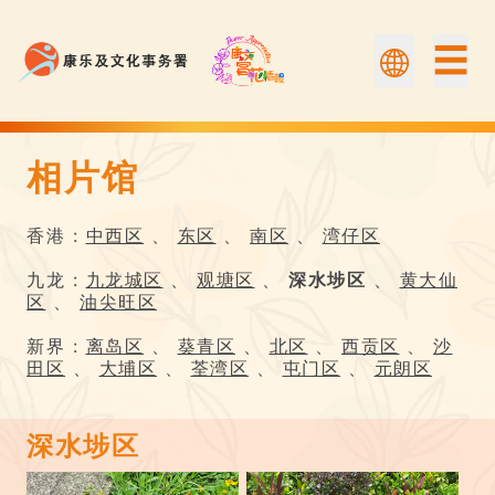
☰
相片馆
相片馆 | Flower Appreciation 康文賞花情報
香港 :
中西区
、
东区
、
南区
、
湾仔区
九龙 :
九龙城区
、
观塘区
、
深水埗区
、
黄大仙
区
、
油尖旺区
新界 :
离岛区
、
葵青区
、
北区
、
西贡区
、
沙
田区
、
大埔区
、
荃湾区
、
屯门区
、
元朗区
深水埗区