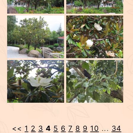
<<
1
2
3
4
5
6
7
8
9
10
...
34