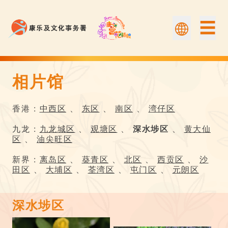
☰
相片馆
相片馆 | Flower Appreciation 康文賞花情報
香港 :
中西区
、
东区
、
南区
、
湾仔区
九龙 :
九龙城区
、
观塘区
、
深水埗区
、
黄大仙
区
、
油尖旺区
新界 :
离岛区
、
葵青区
、
北区
、
西贡区
、
沙
田区
、
大埔区
、
荃湾区
、
屯门区
、
元朗区
深水埗区