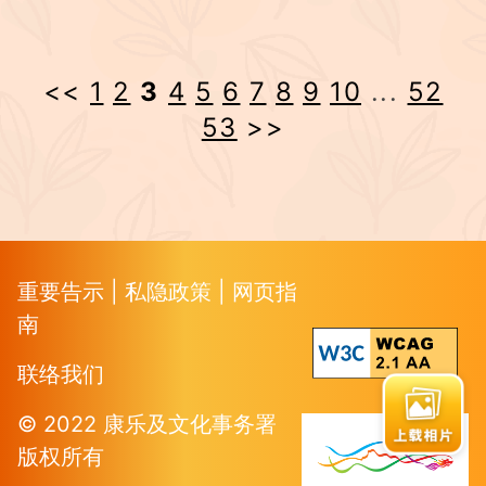
<<
1
2
3
4
5
6
7
8
9
10
...
52
53
>>
重要告示
|
私隐政策
|
网页指
南
联络我们
© 2022 康乐及文化事务署
版权所有