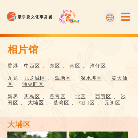
☰
相片馆
相片馆 | Flower Appreciation 康文賞花情報
香港 :
中西区
、
东区
、
南区
、
湾仔区
九龙 :
九龙城区
、
观塘区
、
深水埗区
、
黄大仙
区
、
油尖旺区
新界 :
离岛区
、
葵青区
、
北区
、
西贡区
、
沙
田区
、
大埔区
、
荃湾区
、
屯门区
、
元朗区
大埔区