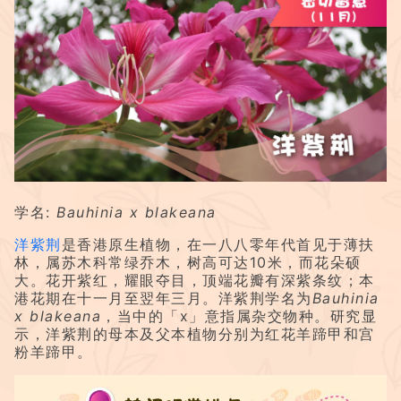
学名:
Bauhinia x blakeana
洋紫荆
是香港原生植物，在一八八零年代首见于薄扶
林，属苏木科常绿乔木，树高可达10米，而花朵硕
大。花开紫红，耀眼夺目，顶端花瓣有深紫条纹；本
港花期在十一月至翌年三月。洋紫荆学名为
Bauhinia
x blakeana
，当中的「x」意指属杂交物种。研究显
示，洋紫荆的母本及父本植物分别为红花羊蹄甲和宫
粉羊蹄甲。