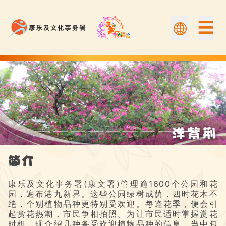
☰
洋紫荆 | Flower Appreciation 康文賞花情報
简介
康乐及文化事务署(康文署)管理逾1600个公园和花
园，遍布港九新界。这些公园绿树成荫，四时花木不
绝，个别植物品种更特别受欢迎。每逢花季，便会引
起赏花热潮，市民争相拍照。为让市民适时掌握赏花
时机，现介绍几种备受欢迎植物品种的信息，当中包