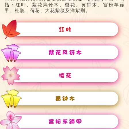
括：红叶、紫花风铃木、樱花、黄钟木、宫粉羊蹄
甲、杜鹃、荷花、大花紫薇及洋紫荆。
红叶
紫花风铃木
樱花
黄钟木
宫粉羊蹄甲