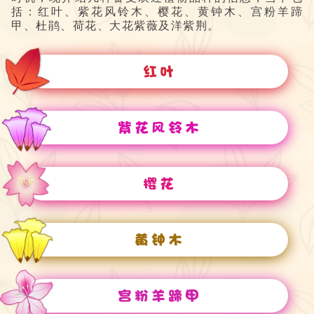
括：红叶、紫花风铃木、樱花、黄钟木、宫粉羊蹄
甲、杜鹃、荷花、大花紫薇及洋紫荆。
红叶
紫花风铃木
樱花
黄钟木
宫粉羊蹄甲