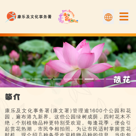
☰
荷花 | Flower Appreciation 康文賞花情報
简介
康乐及文化事务署(康文署)管理逾1600个公园和花
园，遍布港九新界。这些公园绿树成荫，四时花木不
绝，个别植物品种更特别受欢迎。每逢花季，便会引
起赏花热潮，市民争相拍照。为让市民适时掌握赏花
时机，现介绍几种备受欢迎植物品种的信息，当中包