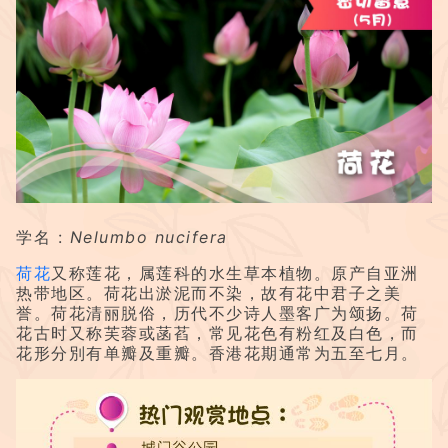
学名 :
Nelumbo nucifera
荷花
又称莲花，属莲科的水生草本植物。原产自亚洲
热带地区。荷花出淤泥而不染，故有花中君子之美
誉。荷花清丽脱俗，历代不少诗人墨客广为颂扬。荷
花古时又称芙蓉或菡萏，常见花色有粉红及白色，而
花形分別有单瓣及重瓣。香港花期通常为五至七月。