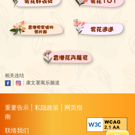
相关连结
|
|
康文署寓乐频道
重要告示
|
私隐政策
|
网页指
南
联络我们