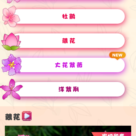
杜鹃
荷花
大花紫薇
洋紫荆
荷花