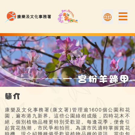
☰
宮粉羊蹄甲 | 康文賞花情報
簡介
康樂及文化事務署(康文署)管理逾1600個公園和花
園，遍布港九新界。這些公園綠樹成蔭，四時花木不
絕，個別植物品種更特別受歡迎。每逢花季，便會引
起賞花熱潮，市民爭相拍照。為讓市民適時掌握賞花
時機，現介紹幾種備受歡迎植物品種的資訊，當中包