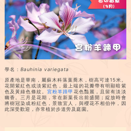
學名 :
Bauhinia variegata
原產地是華南，屬蘇木科落葉喬木，樹高可達15米。
花開紫紅色或淡紫紅色，最上端的花瓣帶有明顯暗紫
色及黃綠色條紋。
宮粉羊蹄甲
花色豔麗，且留有淡淡
幽香。三月是花期，常在新葉長出前盛開；綻放時會
將樹冠染成粉紅色，景致宜人，與櫻花不相伯仲，因
此深受歡迎，亦常植於步道旁及庭園。