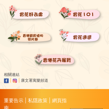
相關連結
|
|
康文署寓樂頻道
重要告示
|
私隱政策
|
網頁指
南