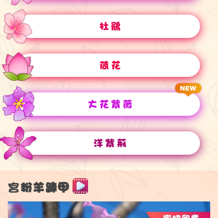
杜鵑
荷花
大花紫薇
洋紫荊
宮粉羊蹄甲