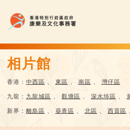
相片館
相片館 | 康文賞花情報
香港 :
中西區
、
東區
、
南區
、
灣仔區
九龍 :
九龍城區
、
觀塘區
、
深水埗區
、
新界 :
離島區
、
葵青區
、
北區
、
西貢區