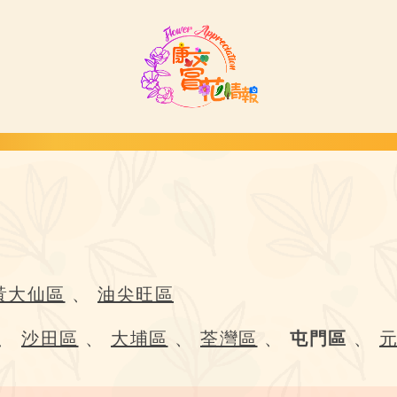
黃大仙區
、
油尖旺區
、
沙田區
、
大埔區
、
荃灣區
、
屯門區
、