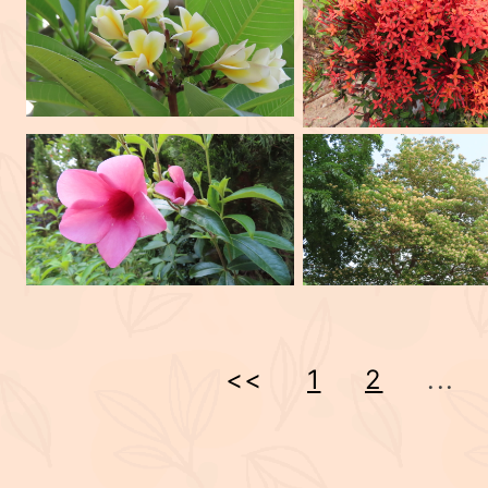
<<
1
2
...