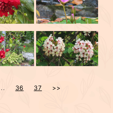
...
36
37
>>