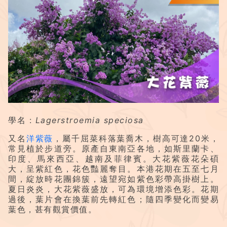
學名 :
Lagerstroemia speciosa
又名
洋紫薇
，屬千屈菜科落葉喬木，樹高可達20米，
常見植於步道旁。原產自東南亞各地，如斯里蘭卡、
印度、馬來西亞、越南及菲律賓。大花紫薇花朵碩
大，呈紫紅色，花色豔麗奪目。本港花期在五至七月
間，綻放時花團錦簇，遠望宛如紫色彩帶高掛樹上。
夏日炎炎，大花紫薇盛放，可為環境增添色彩。花期
過後，葉片會在換葉前先轉紅色；隨四季變化而變易
葉色，甚有觀賞價值。