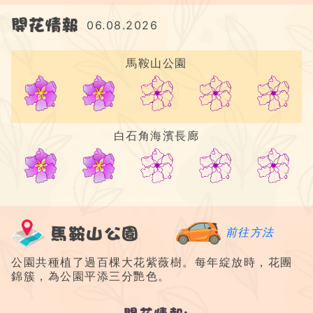
開花情報
06.08.2026
馬鞍山公園
2/5
白石角海濱長廊
2/5
馬鞍山公園
前往方法
公園共種植了過百棵大花紫薇樹。每年綻放時，花團
錦簇，為公園平添三分艷色。