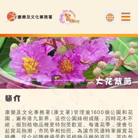
☰
大花紫薇 | 康文賞花情報
簡介
康樂及文化事務署(康文署)管理逾1600個公園和花
園，遍布港九新界。這些公園綠樹成蔭，四時花木不
絕，個別植物品種更特別受歡迎。每逢花季，便會引
起賞花熱潮，市民爭相拍照。為讓市民適時掌握賞花
時機，現介紹幾種備受歡迎植物品種的資訊，當中包