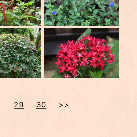
.
29
30
>>