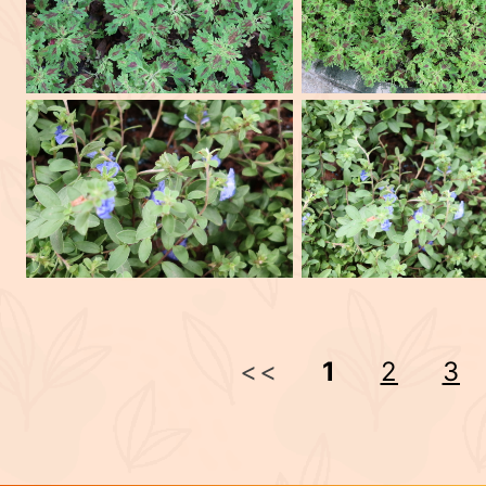
<<
1
2
3