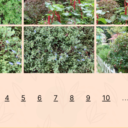
4
5
6
7
8
9
10
..