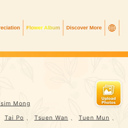
eciation
Flower Album
Discover More
Tsim Mong
、
Tai Po
、
Tsuen Wan
、
Tuen Mun
、