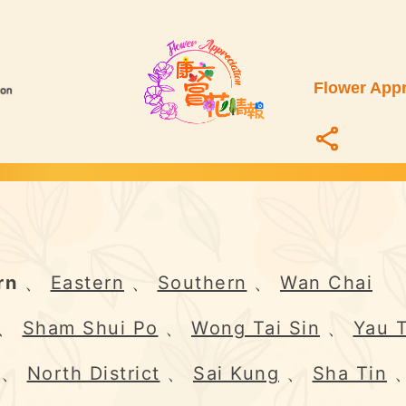
Flower Appr
rn
、
Eastern
、
Southern
、
Wan Chai
、
Sham Shui Po
、
Wong Tai Sin
、
Yau 
、
North District
、
Sai Kung
、
Sha Tin