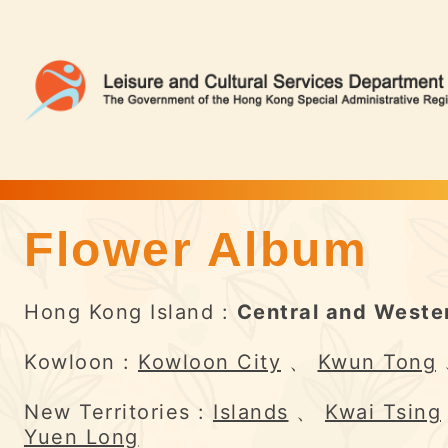
Flower Album
Flower Album | Flower Appreciation
Hong Kong Island :
Central and Weste
Kowloon :
Kowloon City
、
Kwun Tong
New Territories :
Islands
、
Kwai Tsing
Yuen Long