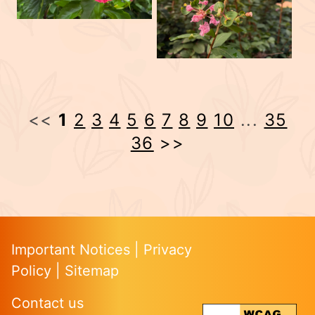
<<
1
2
3
4
5
6
7
8
9
10
...
35
36
>>
Important Notices
|
Privacy
Policy
|
Sitemap
Contact us