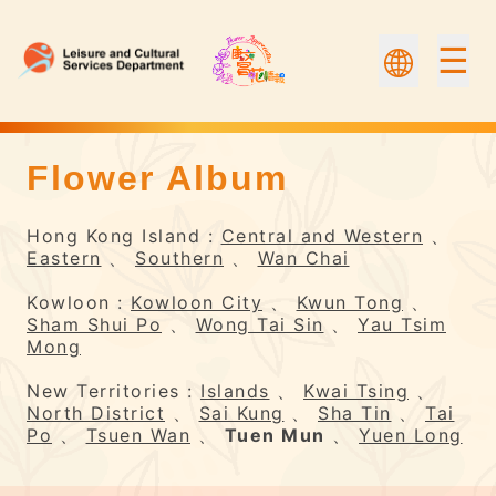
☰
Flower Album
Flower Album | Flower Appreciation
Hong Kong Island :
Central and Western
、
Eastern
、
Southern
、
Wan Chai
Kowloon :
Kowloon City
、
Kwun Tong
、
Sham Shui Po
、
Wong Tai Sin
、
Yau Tsim
Mong
New Territories :
Islands
、
Kwai Tsing
、
North District
、
Sai Kung
、
Sha Tin
、
Tai
Po
、
Tsuen Wan
、
Tuen Mun
、
Yuen Long