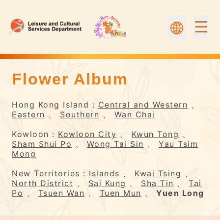
☰
Flower Album
Flower Album | Flower Appreciation
Hong Kong Island :
Central and Western
、
Eastern
、
Southern
、
Wan Chai
Kowloon :
Kowloon City
、
Kwun Tong
、
Sham Shui Po
、
Wong Tai Sin
、
Yau Tsim
Mong
New Territories :
Islands
、
Kwai Tsing
、
North District
、
Sai Kung
、
Sha Tin
、
Tai
Po
、
Tsuen Wan
、
Tuen Mun
、
Yuen Long