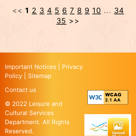
<<
1
2
3
4
5
6
7
8
9
10
...
34
35
>>
Important Notices
|
Privacy
Policy
|
Sitemap
Contact us
© 2022 Leisure and
Cultural Services
Department. All Rights
Reserved.