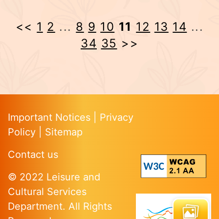
<<
1
2
...
8
9
10
11
12
13
14
...
34
35
>>
Important Notices
|
Privacy
Policy
|
Sitemap
Contact us
© 2022 Leisure and
Cultural Services
Department. All Rights