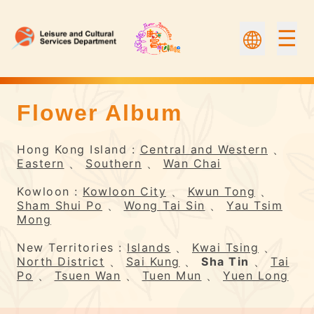
☰
Flower Album
Flower Album | Flower Appreciation
Hong Kong Island :
Central and Western
、
Eastern
、
Southern
、
Wan Chai
Kowloon :
Kowloon City
、
Kwun Tong
、
Sham Shui Po
、
Wong Tai Sin
、
Yau Tsim
Mong
New Territories :
Islands
、
Kwai Tsing
、
North District
、
Sai Kung
、
Sha Tin
、
Tai
Po
、
Tsuen Wan
、
Tuen Mun
、
Yuen Long