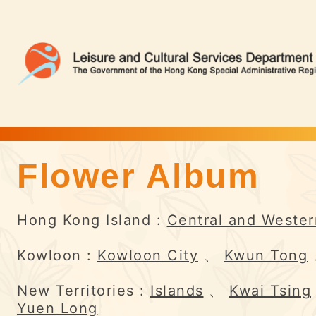
Flower Album
Flower Album | Flower Appreciation
Hong Kong Island :
Central and Wester
Kowloon :
Kowloon City
、
Kwun Tong
New Territories :
Islands
、
Kwai Tsing
Yuen Long