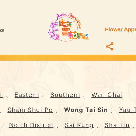
Flower Appr
n
、
Eastern
、
Southern
、
Wan Chai
、
Sham Shui Po
、
Wong Tai Sin
、
Yau 
、
North District
、
Sai Kung
、
Sha Tin