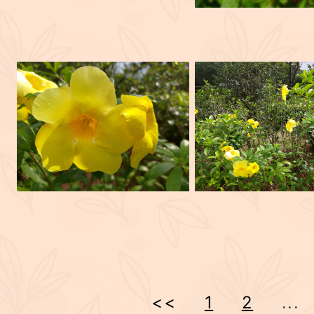
<<
1
2
...