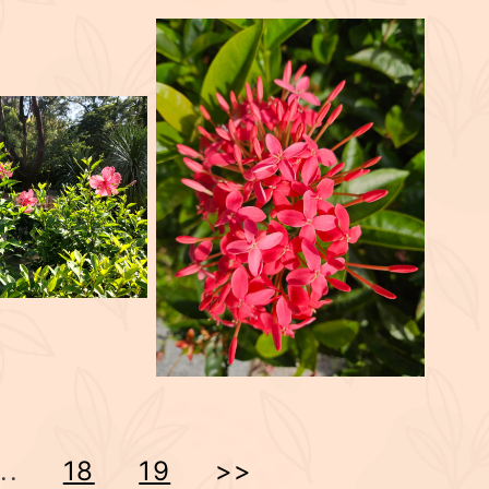
...
18
19
>>