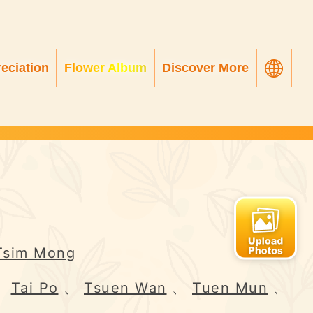
eciation
Flower Album
Discover More
Tsim Mong
、
Tai Po
、
Tsuen Wan
、
Tuen Mun
、