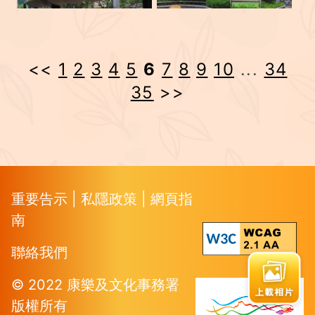
<<
1
2
3
4
5
6
7
8
9
10
...
34
35
>>
重要告示
|
私隱政策
|
網頁指
南
聯絡我們
© 2022 康樂及文化事務署
版權所有