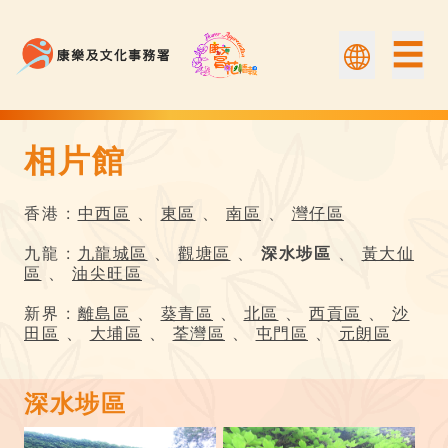
☰
相片館
相片館 | 康文賞花情報
香港 :
中西區
、
東區
、
南區
、
灣仔區
九龍 :
九龍城區
、
觀塘區
、
深水埗區
、
黃大仙
區
、
油尖旺區
新界 :
離島區
、
葵青區
、
北區
、
西貢區
、
沙
田區
、
大埔區
、
荃灣區
、
屯門區
、
元朗區
深水埗區