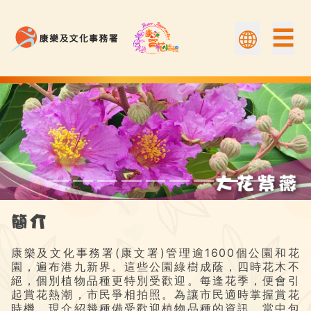
☰
大花紫薇 | 康文賞花情報
簡介
康樂及文化事務署(康文署)管理逾1600個公園和花
園，遍布港九新界。這些公園綠樹成蔭，四時花木不
絕，個別植物品種更特別受歡迎。每逢花季，便會引
起賞花熱潮，市民爭相拍照。為讓市民適時掌握賞花
時機，現介紹幾種備受歡迎植物品種的資訊，當中包