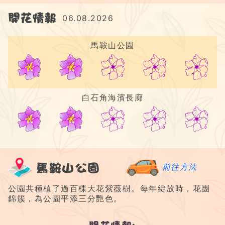
開花情報
06.08.2026
馬鞍山公園
2/5
白石角海濱長廊
2/5
馬鞍山公園
前往方法
公園共種植了過百棵大花紫薇樹。每年綻放時，花團
錦簇，為公園平添三分艷色。