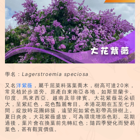
學名 :
Lagerstroemia speciosa
又名
洋紫薇
，屬千屈菜科落葉喬木，樹高可達20米，
常見植於步道旁。原產自東南亞各地，如斯里蘭卡、
印度、馬來西亞、越南及菲律賓。大花紫薇花朵碩
大，呈紫紅色，花色豔麗奪目。本港花期在五至七月
間，綻放時花團錦簇，遠望宛如紫色彩帶高掛樹上。
夏日炎炎，大花紫薇盛放，可為環境增添色彩。花期
過後，葉片會在換葉前先轉紅色；隨四季變化而變易
葉色，甚有觀賞價值。