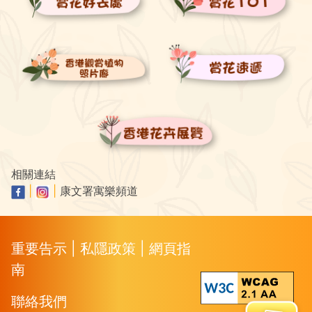
相關連結
|
|
康文署寓樂頻道
重要告示
|
私隱政策
|
網頁指
南
聯絡我們