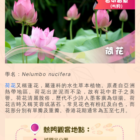
學名 :
Nelumbo nucifera
荷花
又稱蓮花，屬蓮科的水生草本植物。原產自亞洲
熱帶地區。荷花出淤泥而不染，故有花中君子之美
譽。荷花清麗脫俗，歷代不少詩人墨客廣為頌揚。荷
花古時又稱芙蓉或菡萏，常見花色有粉紅及白色，而
花形分別有單瓣及重瓣。香港花期通常為五至七月。