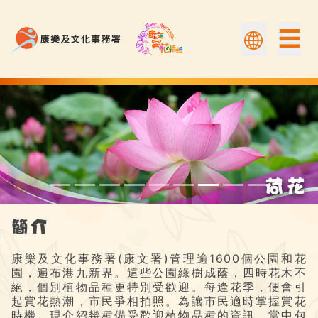
☰
荷花 | 康文賞花情報
簡介
康樂及文化事務署(康文署)管理逾1600個公園和花
園，遍布港九新界。這些公園綠樹成蔭，四時花木不
絕，個別植物品種更特別受歡迎。每逢花季，便會引
起賞花熱潮，市民爭相拍照。為讓市民適時掌握賞花
時機，現介紹幾種備受歡迎植物品種的資訊，當中包