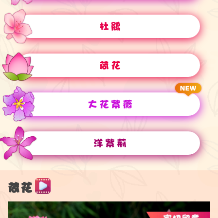
杜鵑
荷花
大花紫薇
洋紫荊
荷花