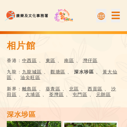
☰
相片館
相片館 | 康文賞花情報
香港 :
中西區
、
東區
、
南區
、
灣仔區
九龍 :
九龍城區
、
觀塘區
、
深水埗區
、
黃大仙
區
、
油尖旺區
新界 :
離島區
、
葵青區
、
北區
、
西貢區
、
沙
田區
、
大埔區
、
荃灣區
、
屯門區
、
元朗區
深水埗區