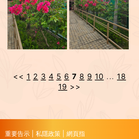
<<
1
2
3
4
5
6
7
8
9
10
...
18
19
>>
重要告示
|
私隱政策
|
網頁指