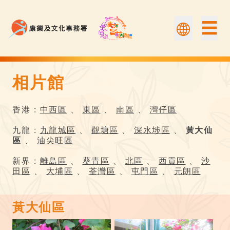
☰
相片館
相片館 | 康文賞花情報
香港 :
中西區
、
東區
、
南區
、
灣仔區
九龍 :
九龍城區
、
觀塘區
、
深水埗區
、
黃大仙
區
、
油尖旺區
新界 :
離島區
、
葵青區
、
北區
、
西貢區
、
沙
田區
、
大埔區
、
荃灣區
、
屯門區
、
元朗區
黃大仙區