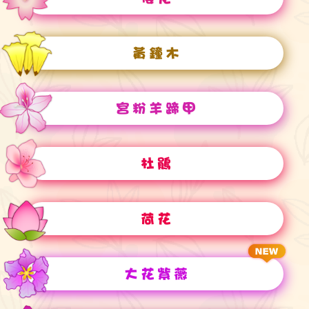
黃鐘木
宮粉羊蹄甲
杜鵑
荷花
大花紫薇