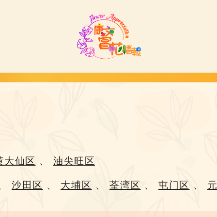
黄大仙区
、
油尖旺区
、
沙田区
、
大埔区
、
荃湾区
、
屯门区
、