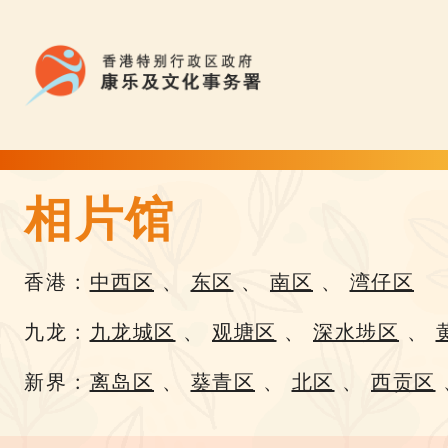
相片馆
相片馆 | Flower Appreciation 康文賞花情報
香港 :
中西区
、
东区
、
南区
、
湾仔区
九龙 :
九龙城区
、
观塘区
、
深水埗区
、
新界 :
离岛区
、
葵青区
、
北区
、
西贡区