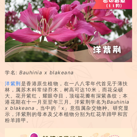
学名:
Bauhinia x blakeana
洋紫荆
是香港原生植物，在一八八零年代首见于薄扶
林，属苏木科常绿乔木，树高可达10米，而花朵硕
大。花开紫红，耀眼夺目，顶端花瓣有深紫条纹；本
港花期在十一月至翌年三月。洋紫荆学名为
Bauhinia
x blakeana
，当中的「x」意指属杂交物种。研究显
示，洋紫荆的母本及父本植物分别为红花羊蹄甲和宫
粉羊蹄甲。