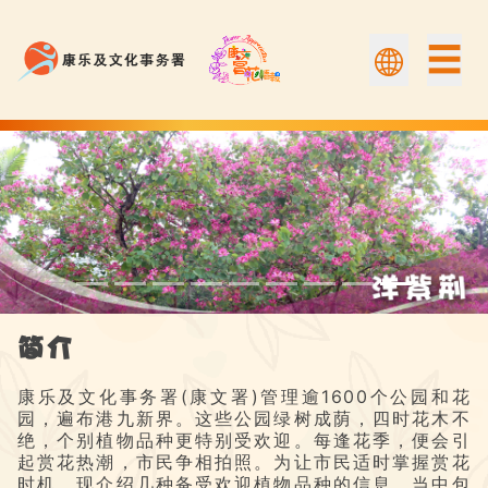
☰
洋紫荆 | Flower Appreciation 康文賞花情報
简介
康乐及文化事务署(康文署)管理逾1600个公园和花
园，遍布港九新界。这些公园绿树成荫，四时花木不
绝，个别植物品种更特别受欢迎。每逢花季，便会引
起赏花热潮，市民争相拍照。为让市民适时掌握赏花
时机，现介绍几种备受欢迎植物品种的信息，当中包