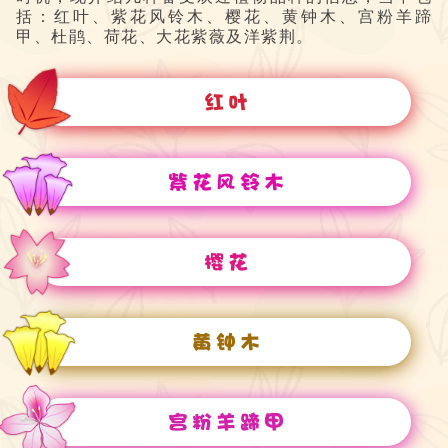
括：红叶、紫花风铃木、樱花、黄钟木、宫粉羊蹄
甲、杜鹃、荷花、大花紫薇及洋紫荆。
红叶
紫花风铃木
樱花
黄钟木
宫粉羊蹄甲