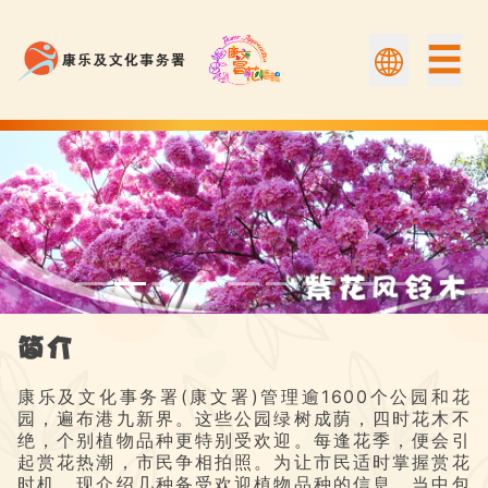
☰
紫花风铃木 | Flower Appreciation 康文賞花情報
简介
康乐及文化事务署(康文署)管理逾1600个公园和花
园，遍布港九新界。这些公园绿树成荫，四时花木不
绝，个别植物品种更特别受欢迎。每逢花季，便会引
起赏花热潮，市民争相拍照。为让市民适时掌握赏花
时机，现介绍几种备受欢迎植物品种的信息，当中包