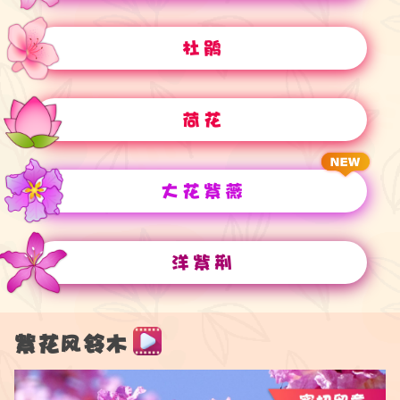
杜鹃
荷花
大花紫薇
洋紫荆
紫花风铃木