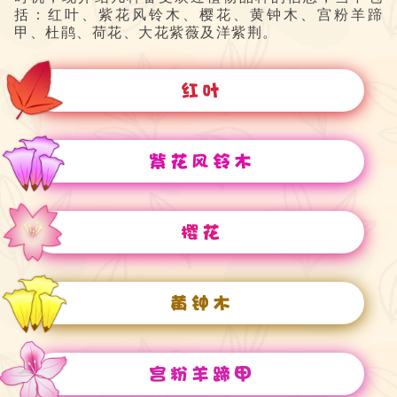
括：红叶、紫花风铃木、樱花、黄钟木、宫粉羊蹄
甲、杜鹃、荷花、大花紫薇及洋紫荆。
红叶
紫花风铃木
樱花
黄钟木
宫粉羊蹄甲