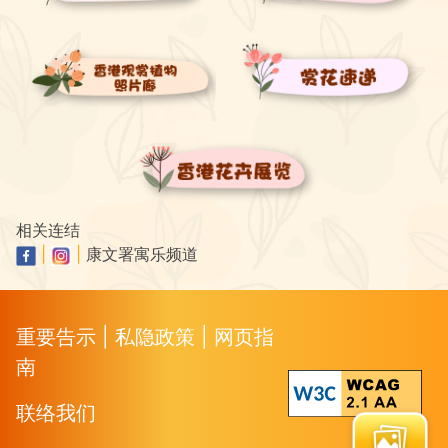
相关连结
|
|
康文署寓乐频道
重要告示
|
私隐政策
|
网页指
南
联络我们