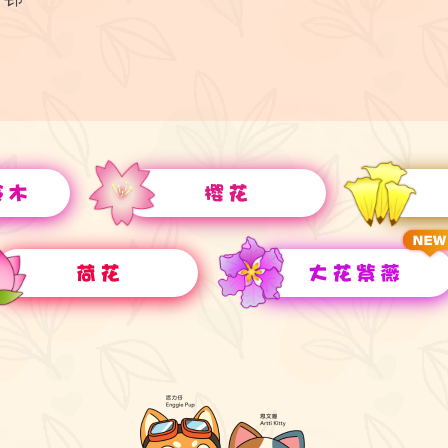
铃木
樱花
荷花
大花紫薇