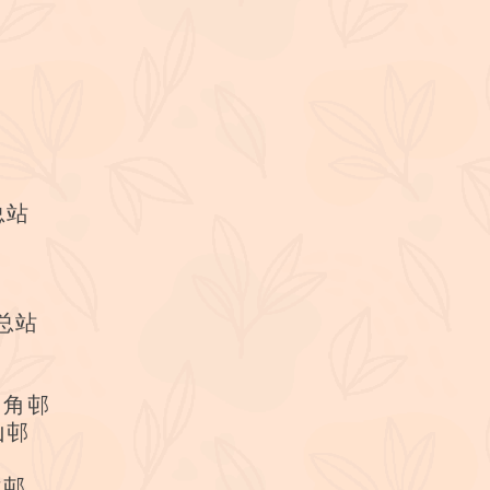
总站
总站
围角邨
山邨
树邨