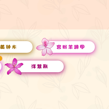
黄钟木
宫粉羊蹄甲
洋紫荆