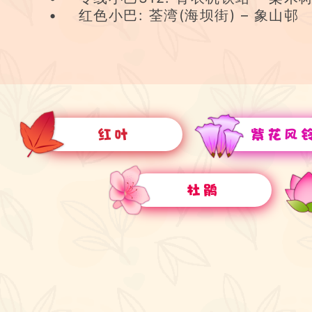
• 红色小巴: 荃湾(海坝街) – 象山邨
红叶
紫花风
杜鹃