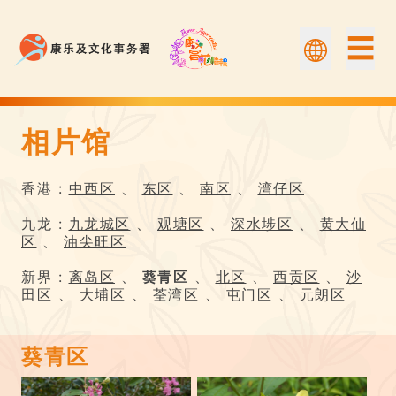
☰
相片馆
相片馆 | Flower Appreciation 康文賞花情報
香港 :
中西区
、
东区
、
南区
、
湾仔区
九龙 :
九龙城区
、
观塘区
、
深水埗区
、
黄大仙
区
、
油尖旺区
新界 :
离岛区
、
葵青区
、
北区
、
西贡区
、
沙
田区
、
大埔区
、
荃湾区
、
屯门区
、
元朗区
葵青区