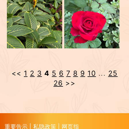
<<
1
2
3
4
5
6
7
8
9
10
...
25
26
>>
重要告示
|
私隐政策
|
网页指