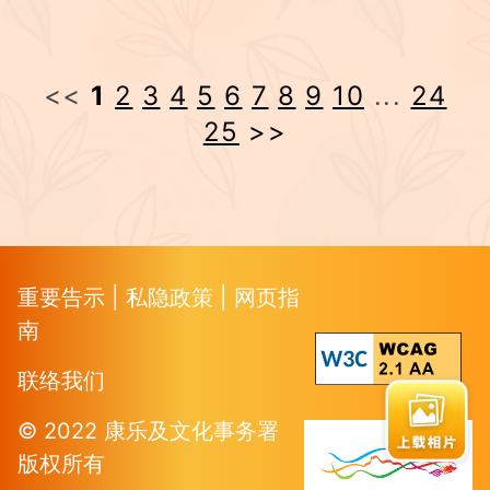
<<
1
2
3
4
5
6
7
8
9
10
...
24
25
>>
重要告示
|
私隐政策
|
网页指
南
联络我们
© 2022 康乐及文化事务署
版权所有