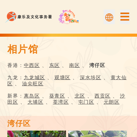
☰
相片馆
相片馆 | Flower Appreciation 康文賞花情報
香港 :
中西区
、
东区
、
南区
、
湾仔区
九龙 :
九龙城区
、
观塘区
、
深水埗区
、
黄大仙
区
、
油尖旺区
新界 :
离岛区
、
葵青区
、
北区
、
西贡区
、
沙
田区
、
大埔区
、
荃湾区
、
屯门区
、
元朗区
湾仔区