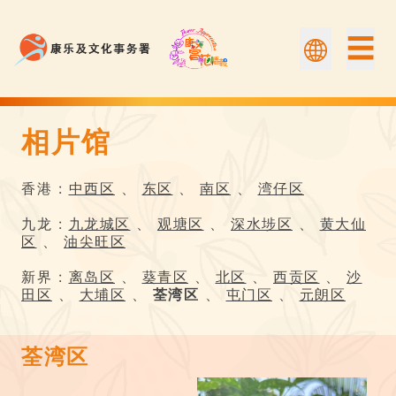
☰
相片馆
相片馆 | Flower Appreciation 康文賞花情報
香港 :
中西区
、
东区
、
南区
、
湾仔区
九龙 :
九龙城区
、
观塘区
、
深水埗区
、
黄大仙
区
、
油尖旺区
新界 :
离岛区
、
葵青区
、
北区
、
西贡区
、
沙
田区
、
大埔区
、
荃湾区
、
屯门区
、
元朗区
荃湾区