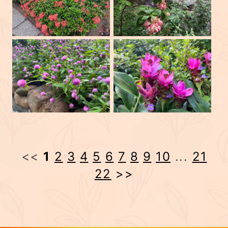
<<
1
2
3
4
5
6
7
8
9
10
...
21
22
>>